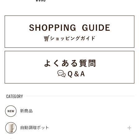
¥990
番:REC-1）
CATEGORY
新商品
自動調理ポット