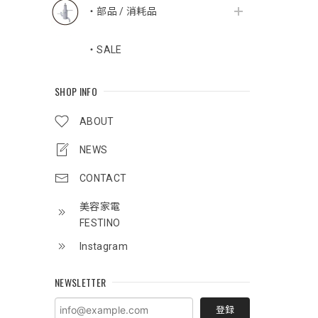
・部品 / 消耗品
・SALE
SHOP INFO
ABOUT
NEWS
CONTACT
美容家電
FESTINO
Instagram
NEWSLETTER
登録