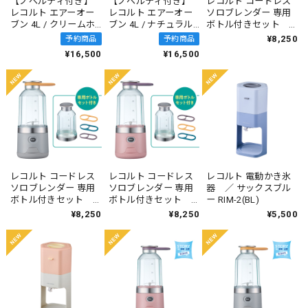
【ノベルティ付き】
【ノベルティ付き】
レコルト コードレス
レコルト エアーオー
レコルト エアーオー
ソロブレンダー 専用
ブン 4L / クリームホ
ブン 4L / ナチュラル
ボトル付きセット
ワイト RAO-4(CW)
ブラック RAO-4(BK)
／ ナチュラルホワイ
¥8,250
予約商品
予約商品
ト RSB-6BTST(NW)
¥16,500
¥16,500
レコルト コードレス
レコルト コードレス
レコルト 電動かき氷
ソロブレンダー 専用
ソロブレンダー 専用
器 ／ サックスブル
ボトル付きセット
ボトル付きセット
ー RIM-2(BL)
／ ライトグレー RSB-
／ ピンク RSB-6BTST
¥8,250
¥8,250
¥5,500
6BTST (LGY)
(PK)