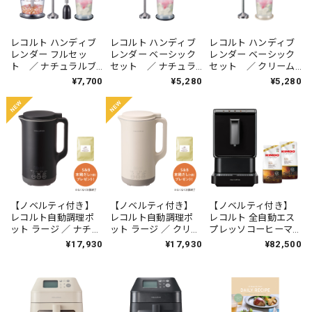
レコルト ハンディブ
レコルト ハンディブ
レコルト ハンディブ
レンダー フルセッ
レンダー ベーシック
レンダー ベーシック
ト ／ ナチュラルブ
セット ／ ナチュラ
セット ／ クリーム
ラック RHB-3F (BK)
ルブラック RHB-3B
ホワイト RHB-3B
¥7,700
¥5,280
¥5,280
(BK)
(CW)
【ノベルティ付き】
【ノベルティ付き】
【ノベルティ付き】
レコルト自動調理ポ
レコルト自動調理ポ
レコルト 全自動エス
ット ラージ ／ ナチュ
ット ラージ ／ クリー
プレッソコーヒーマ
ラルブラック RSY-
ムホワイト RSY-3(W)
シン / ブラック REC-
¥17,930
¥17,930
¥82,500
3(BK)
1(BK)