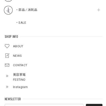
・部品 / 消耗品
・SALE
SHOP INFO
ABOUT
NEWS
CONTACT
美容家電
FESTINO
Instagram
NEWSLETTER