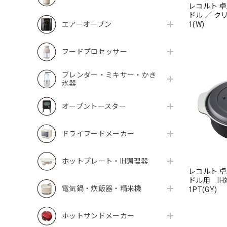
レコルト 卓
ドル ／ クリ
エアーオーブン
1(W)
フードプロセッサー
ブレンダー・ミキサー・かき
氷器
オーブントースター
ドライフードメーカー
ホットプレート・IH調理器
レコルト 卓
ドル用 IH対
電気鍋・炊飯器・精米機
1PT(GY)
ホットサンドメーカー