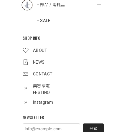
・部品 / 消耗品
・SALE
SHOP INFO
ABOUT
NEWS
CONTACT
美容家電
FESTINO
Instagram
NEWSLETTER
登録