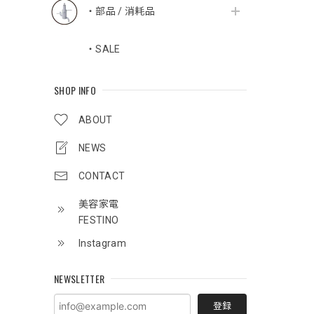
・部品 / 消耗品
・SALE
SHOP INFO
ABOUT
NEWS
CONTACT
美容家電
FESTINO
Instagram
NEWSLETTER
登録