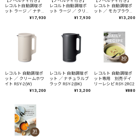
【ノベルティ付き】
【ノベルティ付き】
【ノベルティ付き】
レコルト自動調理ポ
レコルト自動調理ポ
レコルト 自動調理ポ
ット ラージ ／ ナチュ
ット ラージ ／ クリー
ット ／ モカブラウン
ラルブラック RSY-
ムホワイト RSY-3(W)
RSY-2(MBR)
¥17,930
¥17,930
¥13,200
3(BK)
レコルト 自動調理ポ
レコルト 自動調理ポ
レコルト 自動調理ポ
ット ／ クリームホワ
ット ／ ナチュラルブ
ット専用 別売デイ
イト RSY-2(W)
ラック RSY-2(BK)
リーレシピ RSY-2RC2
¥13,200
¥13,200
¥880