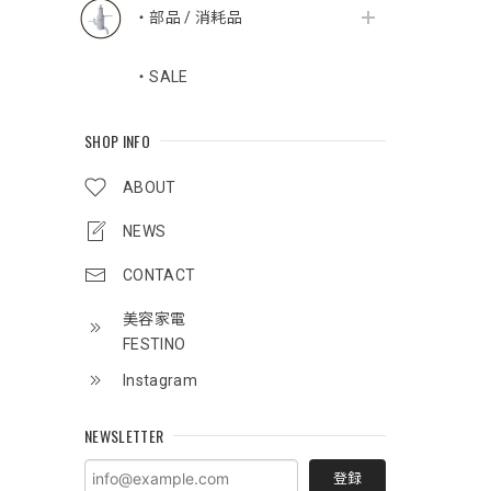
・部品 / 消耗品
・SALE
SHOP INFO
ABOUT
NEWS
CONTACT
美容家電
FESTINO
Instagram
NEWSLETTER
登録