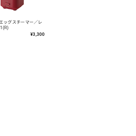
 エッグスチーマー／レ
1(R)
¥3,300