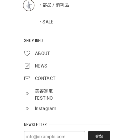
・部品 / 消耗品
・SALE
SHOP INFO
ABOUT
NEWS
CONTACT
美容家電
FESTINO
Instagram
NEWSLETTER
登録