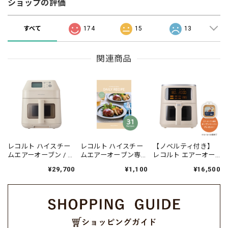
ショップの評価
すべて
174
15
13
関連商品
レコルト ハイスチー
レコルト ハイスチー
【ノベルティ付き】
ムエアーオーブン / ク
ムエアーオーブン専
レコルト エアーオー
リームホワイト RAO-
用 別売デイリーレシ
ブン 4L / クリームホ
¥29,700
¥1,100
¥16,500
3(W)
ピ RAO-3RC1
ワイト RAO-4(CW)