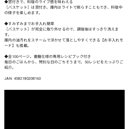
◆窓付きで、料理のライブ感を味わえる
［バスケット］は窓付き。庫内はライトで照らすこともでき、料理中
の様子を楽しめます。
◆すみずみまでお手入れ簡単
［バスケット］が完全に取り外せるので、調理後はすっきり洗えま
す。
庫内の油汚れをスチームで浮かせて落としやすくできる【お手入れモ
ード】も搭載。
◆全100ページ。書籍仕様の専用レシピブック付き
毎日のごはんから、特別な日のごちそうまで。50レシピをたっぷりご
紹介。
JAN: 4582180208163