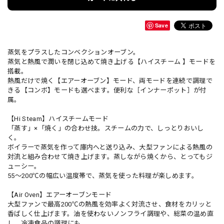
Save
蒸気をプラスしたコンベクションオーブン。
蒸気と熱風で潤いを閉じ込めて焼き上げる【ハイスチーム 】モードを
搭載。
熱風だけで焼く【エアーオーブン】モード、両モードを連続で調理で
きる【コンボ】モードも選べます。便利な［インナーポット］が付
属。
【Hi Steam】ハイスチームモード
「蒸す」×「焼く」の合わせ技。スチームの力で、しっとりおいし
く。
ボイラーで蒸気を作って庫内へと送り込み、大型ファンによる熱風の
対流と組み合わせて焼き上げます。蒸しながら焼くから、とってもジ
ューシー。
55〜200℃の幅広い温度帯で、蒸気を使った料理が楽しめます。
【Air Oven】エアーオーブンモード
大型ファンで最高200℃の熱風を効率よく対流させ、食材をカリッと
香ばしく仕上げます。油を使わないノンフライ調理や、総菜の温め直
し、冷凍食品の調理にも。