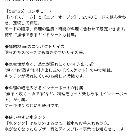
【Combo】コンボモード
【ハイスチーム】と【エアーオーブン】、2つのモードを組み合わ
せ、連続して調理。
モードの順序、調理の温度・時間が料理に合わせて設定できます。
簡単に操作できるガイドシートも付属。
◆幅約23cmのコンパクトサイズ
限られたスペースにも置きやすいサイズ感。
◆気密性が高く、蒸気が漏れにくい“引き出し式”
“焼く”も”蒸す”も引き出し式の［バスケット］の中で完結。
キッチンが汚れにくいのも嬉しい特徴です。
◆料理の幅を広げるインナーポットが付属
“煮る・炊く・ゆでる”など、料理をもっと楽しめる［インナーポッ
ト］が付属。
ケーキ作りなどにも便利です。
◆使いやすい水タンク
［水タンク］は取り外せるので、給水もお手入れもラク。
水がなくなったらブザー音とディスプレイ表示でお知らせします。