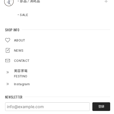
・部品 / 消耗品
・SALE
SHOP INFO
ABOUT
NEWS
CONTACT
美容家電
FESTINO
Instagram
NEWSLETTER
登録