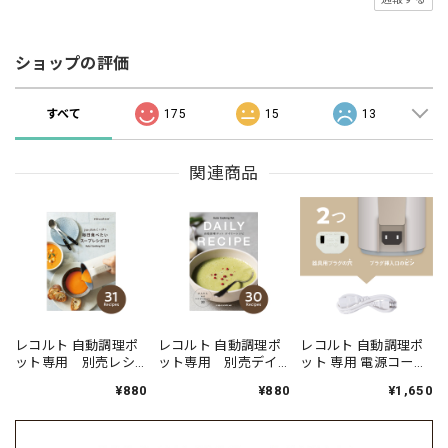
ショップの評価
すべて
175
15
13
関連商品
レコルト 自動調理ポ
レコルト 自動調理ポ
レコルト 自動調理ポ
ット専用 別売レシ
ット専用 別売デイ
ット 専用 電源コード
ピブック RSY-2RC1
リーレシピ RSY-2RC2
(2穴) / RSY-2DC2（対
¥880
¥880
¥1,650
応型番:RSY-2）