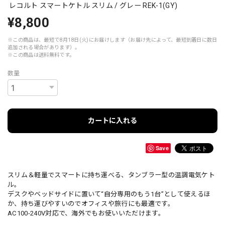
レコルト スマートケトル スリム / グレー REK-1(GY)
¥8,800
※この商品は、最短で8月18日(火)にお届けします（お届け先によって、最短到着日に数日
追加される場合があります）。
※この商品は
送料無料
です。
数量
カートに入れる
Save
スリム＆軽量でスマートに持ち運べる、タンブラー型の温調電気ケト
ル。
デスクやベッドサイドに置いて“自分専用のもう1台”として使えるほ
か、持ち運びやすいのでオフィスや旅行にも最適です。
AC100-240V対応で、海外でもお使いいただけます。