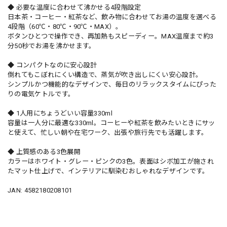
◆ 必要な温度に合わせて沸かせる4段階設定
日本茶・コーヒー・紅茶など、飲み物に合わせてお湯の温度を選べる
4段階（60℃・80℃・90℃・MAX）。
ボタンひとつで操作でき、再加熱もスピーディー。MAX温度まで約3
分50秒でお湯を沸かせます。
◆ コンパクトなのに安心設計
倒れてもこぼれにくい構造で、蒸気が吹き出しにくい安心設計。
シンプルかつ機能的なデザインで、毎日のリラックスタイムにぴった
りの電気ケトルです。
◆ 1人用にちょうどいい容量330ml
容量は一人分に最適な330ml。コーヒーや紅茶を飲みたいときにサッ
と使えて、忙しい朝や在宅ワーク、出張や旅行先でも活躍します。
◆ 上質感のある3色展開
カラーはホワイト・グレー・ピンクの3色。表面はシボ加工が施され
たマット仕上げで、インテリアに馴染むおしゃれなデザインです。
JAN: 4582180208101