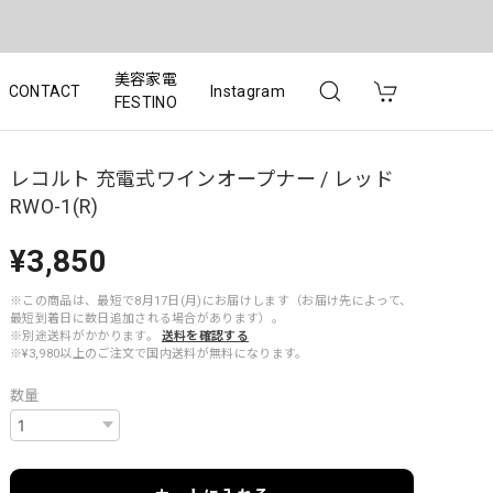
美容家電
CONTACT
Instagram
FESTINO
レコルト 充電式ワインオープナー / レッド
RWO-1(R)
¥3,850
※この商品は、最短で8月17日(月)にお届けします（お届け先によって、
最短到着日に数日追加される場合があります）。
※別途送料がかかります。
送料を確認する
※¥3,980以上のご注文で国内送料が無料になります。
数量