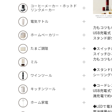
コーヒーメーカー・ホットド
リンクメーカー
電気ケトル
力もコツも
USB充電
ホームベーカリー
スタンド部
たまご調理
◆スイッチ
スイッチひ
力もコツも
ミル
◆スタンド
シーリング
ワインツール
◆コードレ
キッチンツール
USB充電
満充電で約
ホーム家電
◆LEDで
電池残量が