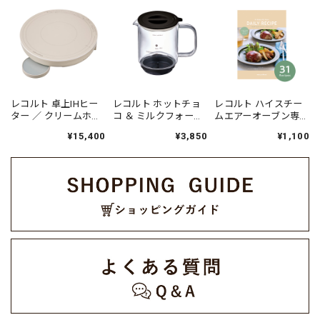
レコルト 卓上IHヒー
レコルト ホットチョ
レコルト ハイスチー
ター ／ クリームホワ
コ ＆ ミルクフォーマ
ムエアーオーブン専
イト RIH-1U(W)
ー 専用 ガラスカップ
用 別売デイリーレシ
¥15,400
¥3,850
¥1,100
セット / ナチュラルブ
ピ RAO-3RC1
ラック RMT-
3GPST(BK)（対応型
番:RMT-3）