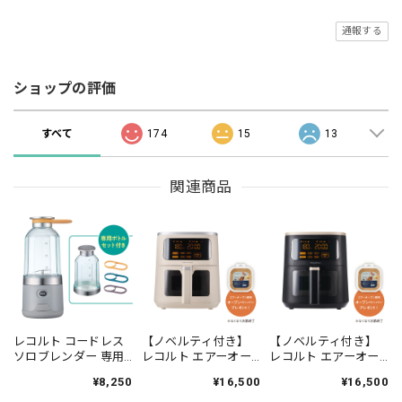
通報する
ショップの評価
すべて
174
15
13
関連商品
レコルト コードレス
【ノベルティ付き】
【ノベルティ付き】
ソロブレンダー 専用
レコルト エアーオー
レコルト エアーオー
ボトル付きセット
ブン 4L / クリームホ
ブン 4L / ナチュラル
¥8,250
¥16,500
¥16,500
／ ライトグレー RSB-
ワイト RAO-4(CW)
ブラック RAO-4(BK)