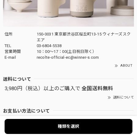
住所
150-0031 東京都渋谷区桜丘町13-15 ウィナーズスク
エア
TEL
03-6804-5538
営業時間
10：00〜17：00(土日祝日除く）
E-mail
recolte-official-ec@winner-s.com
ABOUT
送料について
3,980円（税込）以上のご購入で
全国送料無料
送料について
お支払い方法について
次の方法がご利用頂けます。
種類を選択
クレジットカード
キャリア決済