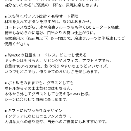
自分をいたわる“ご褒美の一杯”を、気軽に楽しめます。
■ 氷も砕くパワフル設計 × 46秒オート調理
材料を入れてボタンを押すだけ。あとはおまかせ。
コードレスながら、氷や冷凍フルーツ※も砕くDCモーターを搭載。
粉末もなめらかに溶け、口当たりの良い仕上がりに。
※家庭用氷（3cm角以下）3～4個まで。冷凍フルーツは半解凍してご
使用ください。
■ 約420gの軽量＆コードレス。どこでも使える
キッチンはもちろん、リビングやオフィス、アウトドアでも。
容量は100～300mlと、飲み切りやすいちょうどいいサイズ。
いつでもどこでも、作りたてのおいしさを楽しめます。
■ ボトルそのままでも、グラスとしても
ボトルからそのまま飲むのはもちろん、
本体から外してグラスとしても使える2WAY仕様。
シーンに合わせて自由に楽しめます。
■ ギフトにもぴったりなデザイン
インテリアになじむニュアンスカラー。
大切な人への贈り物や、自分へのご褒美にもおすすめです。