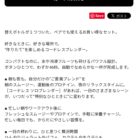
Save
替えボトルが１つついた、ペアでも使えるお買い得なセット。
好きなときに、好きな場所で。
“作りたて”を楽しめるコードレスブレンダー。
コンパクトなのに、氷や冷凍フルーツも砕けるパワフル設計。
ボタンひとつで、わずか46秒。自動でなめらかな一杯が完成します。
■ 朝も夜も。自分だけの“ご褒美ブレンド”を
朝のスムージー、運動後のプロテイン、夜のリラックスタイムに。
［コードレス ソロブレンダー］があれば、一日のさまざまなシーン
が、いつだって“特別なひとときに”に変わります。
■ 忙しい朝やワークアウト後に
フレッシュなスムージーやプロテインで、手軽に栄養チャージ。
忙しい毎日でも、からだにやさしい習慣を。
■ 一日の終わりに、ひと息つく贅沢時間
ひんやりジェラートやパフェ、カクテルやモクテルも。