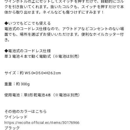
ワインボトルの上にセットしてスイッチを押すだけで、自動的にコル
クを引き抜いてくれます。抜いたコルクも、スイッチを押すだけで本
体から取り出せます。ネイルなども傷つけずにすみます！
◆いつでもどこでも使える
電池式のコードレス仕様なので、アウトドアなどコンセントのない場
面でも、場所を選ばずお使いいただけます。便利なホイルカッター付
き。
◆電池式のコードレス仕様
単３電池４本で動く電動式（※電池は別売）
サイズ：約 W5.0×D5.0×H26.2cm
重量：約 300g
使用電池：単3形乾電池4本（※電池は別売）
その他のカラーはこちら
ワインレッド
https://recolte.official.ec/items/30176966
ブラック