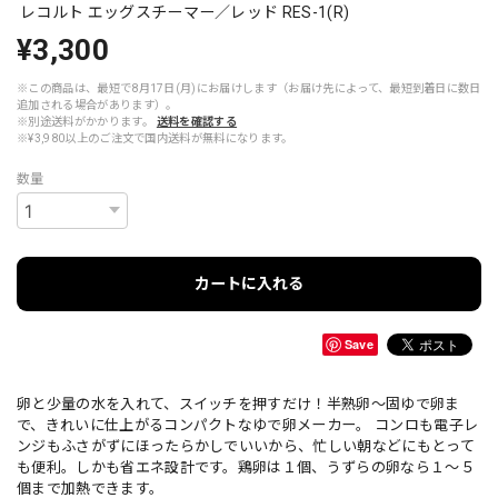
レコルト エッグスチーマー／レッド RES-1(R)
¥3,300
※この商品は、最短で8月17日(月)にお届けします（お届け先によって、最短到着日に数日
追加される場合があります）。
※別途送料がかかります。
送料を確認する
※¥3,980以上のご注文で国内送料が無料になります。
数量
カートに入れる
Save
卵と少量の水を入れて、スイッチを押すだけ！半熟卵〜固ゆで卵ま
で、きれいに仕上がるコンパクトなゆで卵メーカー。 コンロも電子レ
ンジもふさがずにほったらかしでいいから、忙しい朝などにもとって
も便利。しかも省エネ設計です。鶏卵は１個、うずらの卵なら１〜５
個まで加熱できます。