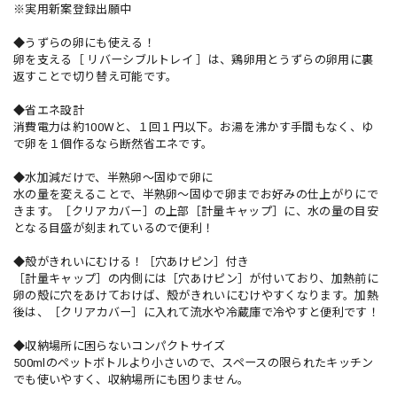
※実用新案登録出願中
◆うずらの卵にも使える！
卵を支える［ リバーシブルトレイ ］は、鶏卵用とうずらの卵用に裏
返すことで切り替え可能です。
◆省エネ設計
消費電力は約100Wと、１回１円以下。お湯を沸かす手間もなく、ゆ
で卵を１個作るなら断然省エネです。
◆水加減だけで、半熟卵〜固ゆで卵に
水の量を変えることで、半熟卵〜固ゆで卵までお好みの仕上がりにで
きます。［クリアカバー］の上部［計量キャップ］に、水の量の目安
となる目盛が刻まれているので便利！
◆殻がきれいにむける！［穴あけピン］付き
［計量キャップ］の内側には［穴あけピン］が付いており、加熱前に
卵の殻に穴をあけておけば、殻がきれいにむけやすくなります。加熱
後は、［クリアカバー］に入れて流水や冷蔵庫で冷やすと便利です！
◆収納場所に困らないコンパクトサイズ
500mlのペットボトルより小さいので、スペースの限られたキッチン
でも使いやすく、収納場所にも困りません。