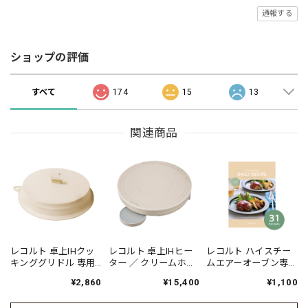
通報する
ショップの評価
すべて
174
15
13
関連商品
レコルト 卓上IHクッ
レコルト 卓上IHヒー
レコルト ハイスチー
キンググリドル 専用
ター ／ クリームホワ
ムエアーオーブン専
フタ / RIH-1FT（対応
イト RIH-1U(W)
用 別売デイリーレシ
¥2,860
¥15,400
¥1,100
型番:RIH-1）
ピ RAO-3RC1