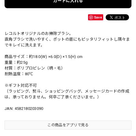
カートに入れる
Save
レコルトオリジナルのお掃除ブラシ。
直角ブラシで洗いやすく、ポットの底にもピッタリフィットし隅々ま
でキレイに洗えます。
商品サイズ：約18.0(W) ×6.0(D) ×1.5(H) cm
重量：約25g
材質：ポリプロピレン（柄・毛）
耐熱温度：80℃
※ギフト対応不可
（ラッピング、熨斗、ショッピングバッグ、メッセージカードの作成
は、承っておりません。何卒ご了承くださいませ。）
JAN: 4582180203090
この商品をアプリで見る