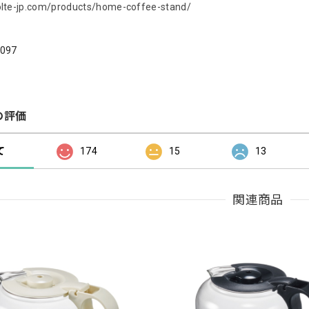
colte-jp.com/products/home-coffee-stand/
097
の評価
て
174
15
13
関連商品