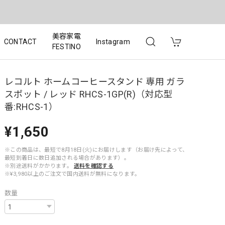
美容家電
CONTACT
Instagram
FESTINO
レコルト ホームコーヒースタンド 専用 ガラ
スポット / レッド RHCS-1GP(R)（対応型
番:RHCS-1）
¥1,650
※この商品は、最短で8月18日(火)にお届けします（お届け先によって、
最短到着日に数日追加される場合があります）。
※別途送料がかかります。
送料を確認する
※¥3,980以上のご注文で国内送料が無料になります。
数量