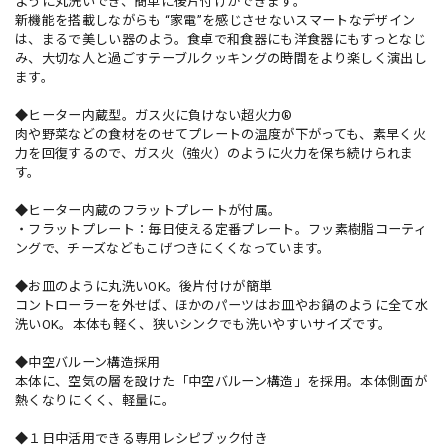
ように丸洗いでき、簡単に後片付けができます。
新機能を搭載しながらも “家電”を感じさせないスマートなデザイン
は、まるで美しい器のよう。食卓で和食器にも洋食器にもすっとなじ
み、大切な人と過ごすテーブルクッキングの時間をより楽しく演出し
ます。
◆ヒーター内蔵型。ガス火に負けない超火力®︎
肉や野菜などの食材をのせてプレートの温度が下がっても、素早く火
力を回復するので、ガス火（強火）のように火力を保ち続けられま
す。
◆ヒーター内蔵のフラットプレートが付属。
・フラットプレート：毎日使える定番プレート。フッ素樹脂コーティ
ングで、チーズなどもこげつきにくくなっています。
◆お皿のように丸洗いOK。後片付けが簡単
コントローラーを外せば、ほかのパーツはお皿やお鍋のように全て水
洗いOK。本体も軽く、狭いシンクでも洗いやすいサイズです。
◆中空バルーン構造採用
本体に、空気の層を設けた「中空バルーン構造」を採用。本体側面が
熱くなりにくく、軽量に。
◆１日中活用できる専用レシピブック付き