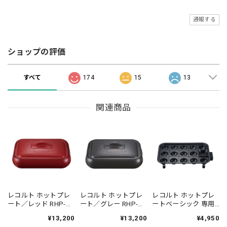
通報する
ショップの評価
すべて
174
15
13
関連商品
レコルト ホットプレ
レコルト ホットプレ
レコルト ホットプレ
ート／レッド RHP-
ート／グレー RHP-
ートベーシック 専用
1(R)
1(GY)
タコヤキプレート／
¥13,200
¥13,200
¥4,950
RHP-1TP