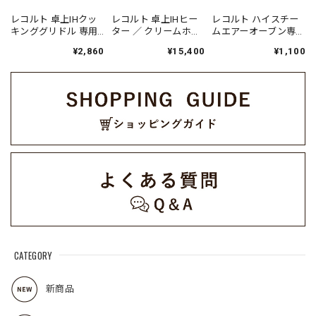
レコルト 卓上IHクッ
レコルト 卓上IHヒー
レコルト ハイスチー
キンググリドル 専用
ター ／ クリームホワ
ムエアーオーブン専
フタ / RIH-1FT（対応
イト RIH-1U(W)
用 別売デイリーレシ
¥2,860
¥15,400
¥1,100
型番:RIH-1）
ピ RAO-3RC1
CATEGORY
新商品