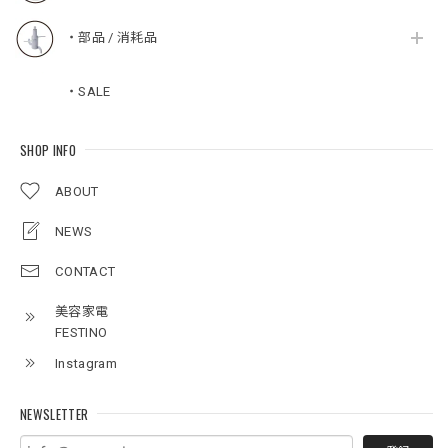
・部品 / 消耗品
・SALE
SHOP INFO
ABOUT
NEWS
CONTACT
美容家電
FESTINO
Instagram
NEWSLETTER