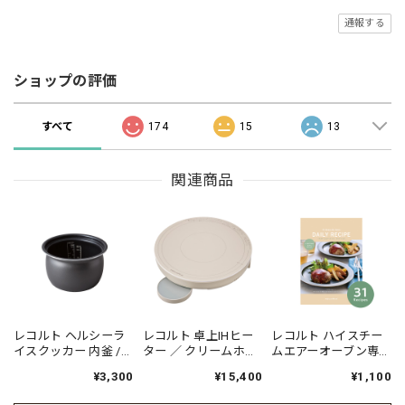
通報する
ショップの評価
すべて
174
15
13
関連商品
レコルト ヘルシーラ
レコルト 卓上IHヒー
レコルト ハイスチー
イスクッカー 内釜 /
ター ／ クリームホワ
ムエアーオーブン専
RHR-1BL（対応型
イト RIH-1U(W)
用 別売デイリーレシ
¥3,300
¥15,400
¥1,100
番:RHR-1）
ピ RAO-3RC1