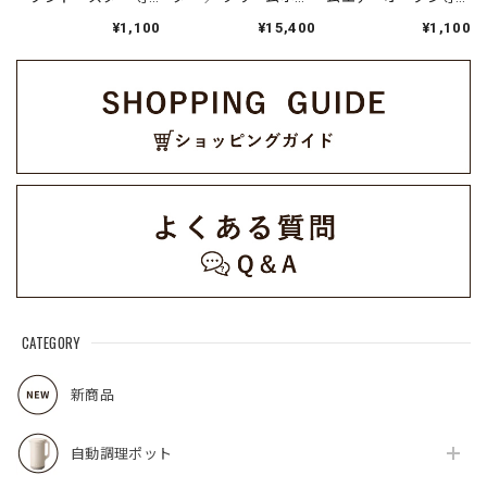
用 パンくずトレイ /
イト RIH-1U(W)
用 別売デイリーレシ
¥1,100
¥15,400
¥1,100
RFT-1PT（対応型
ピ RAO-3RC1
番:RFT-1）
CATEGORY
新商品
自動調理ポット