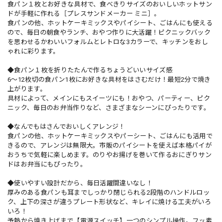
食パン１枚とお好きな具材で、食べきりサイズのおいしいホットサン
ドが手軽に作れる［プレスサンドメーカー ミニ］。
食パンの他、ホットケーキミックスやパイシート、ごはんにも使える
ので、毎日の朝食やランチ、おやつ作りに大活躍！ピクニックバック
を思わせるかわいいフォルムとレトロな3カラーで、キッチンをおし
ゃれに彩ります。
◆食パン１枚を折りたたんで作るちょうどいいサイズ感
6～12枚切の食パン1枚にお好きな具材をはさむだけ！最短2分で焼き
上がります。
具材によって、メインにもスイーツにも！おやつ、パーティー、ピク
ニック、毎日のお弁当作りなど、さまざまなシーンにぴったりです。
◆なんでもはさんでおいしくアレンジ！
食パンの他、ホットケーキミックスやパーシート、ごはんにも活用で
きるので、アレンジは無限大。市販のパイシートを使えば本格パイが
おうちで気軽に楽しめます。のりやお揚げを巻いて作るおにぎりサン
ドはお弁当にもぴったり。
◆使いやすい設計だから、毎日活躍間違いなし！
厚みのある食パンも耳までしっかり閉じられる2段階のハンドルロッ
ク、上下の深さが違うプレート形状など、キレイに焼ける工夫がいろ
いろ！
予熱から焼き上げまで【電源スイッチ】一つのシンプル操作。フッ素