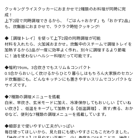
クッキングライスクッカーにおまかせで2種類のお料理が同時に完
成！
上下2段で同時調理できるから、「ごはん＋おかず」も「おかず2品」
も。炊飯器におまかせで、ラクラク時短クッキング!
◆［調理トレイ］を使って上下2段の同時調理が可能
材料を入れたら、火加減おまかせ。炊飯中のスチームで調理トレイを
加熱するから2品が一度に効率よく作れ、別々に調理するより節電
に！油を使わないヘルシー料理だって可能です。
◆幅約19cm。3合炊きでもスリム＆コンパクト
0.5合からおいしく炊けるからひとり暮らしはもちろん大家族のセカン
ド炊飯器にも。どんなキッチンにも置きやすいスリムでコンパクトな
サイズです。
◆7種類の調理メニューを搭載
白米、早炊き、玄米モードに加え、冷凍保存してもおいしい【ていね
い炊き】、低温をキープして加熱する【低温調理】、蒸す/煮る、おか
ゆなど、便利な7種類の調理メニューを搭載しています。
◆細部まで使いやすい工夫がいっぱい
毎日使ってほしいから、見た目にも使いやすさにもこだわりました。
【操作パネル】は見やすい正面に。少し角度をつけることで、操作し