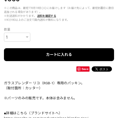
※この商品は、最短で8月18日(火)にお届けします（お届け先によって、最短到着日に数日
追加される場合があります）。
※別途送料がかかります。
送料を確認する
※¥3,980以上のご注文で国内送料が無料になります。
数量
カートに入れる
Save
ガラスブレンダー リコ（RGB-1）専用のパッキン。
（取付箇所：カッター）
※パーツのみの販売です。本体は含みません。
■詳細はこちら（ブランドサイトへ）