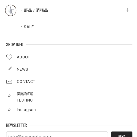
・部品 / 消耗品
・SALE
SHOP INFO
ABOUT
NEWS
CONTACT
美容家電
FESTINO
Instagram
NEWSLETTER
登録