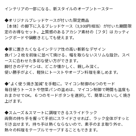
インテリアの一部になる、新スタイルのオーブントースター
◆オリジナルブレッドケースが付いた限定商品
［本体］の脚下に入るブレッドケース（3,300円相当）が付いた期間限
定のお得なセット。上質感のあるアカシア素材の［フタ］はカッティ
ングボードや鍋敷きとしても使えます。
◆家に置きたくなるインテリア性の高い斬新なデザイン
食パン２枚を前後に並べて焼ける、幅を取らないスリムな設計。スペ
ースに合わせた多彩な使い方ができます。
脚付きのデザインは、どこか懐かしく、親しみ深く。
使い勝手がよく、軽快にトーストやオーブン料理を楽しめます。
◆“よく使う焼き加減”を手軽に。マイコン制御の6つのモード
毎日使うトーストや惣菜パンの温めは、マイコン制御で時間も温度も
おまかせでOK。６つのモードボタンを選択して、簡単においしく焼き
上げます。
◆スムーズ＆スマートに調理できるスライドラック
両側の持ち手を握って手前にスライドさせれば、ラック全体がすっと
引き出せます。持ち手は熱くならないので、素手のまま取り外せ、
熱々の料理をテーブルでサーブすることもできます。