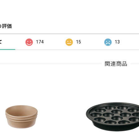
の評価
て
174
15
13
関連商品