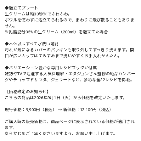
◆泡立てプレート
生クリームは約30秒※でふわふわ。
ボウルを使わずに泡立てられるので、まわりに飛び散ることもありま
せん。
※乳脂肪分35%の生クリーム（200ml）を泡立てた場合
◆本体以はすべて水洗い可能
汚れが気になるカバーのパッキンも取り外してすっきり洗えます。間
口が広いカップはすみずみまで洗いやすくお手入れかんたん。
◆バリエーション豊かな専用レシピブックが付属
雑誌やTVで活躍する人気料理家・エダジュンさん監修の絶品ハンバー
グやチョップドサラダ、ジェラートなど、多彩な全32レシピを掲載。
【価格改定のお知らせ】
こちらの商品は2026年9月1日（火）から価格を改定いたします。
現行価格：9,900円（税込） → 新価格：12,100円（税込）
ご購入時の販売価格は、商品ページに表示されている価格が適用され
ます。
あらかじめご了承くださいますよう、お願い申し上げます。