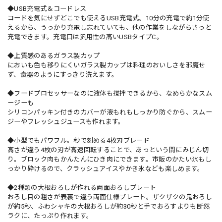
◆USB充電式＆コードレス
コードを気にせずどこでも使えるUSB充電式。10分の充電で約1分使
えるから、うっかり充電し忘れていても、他の作業をしながらさっと
充電できます。充電口は汎用性の高いUSBタイプC。
◆上質感のあるガラス製カップ
においも色も移りにくいガラス製カップは料理のおいしさを邪魔せ
ず、食器のようにすっきり洗えます。
◆フードプロセッサーなのに液体も撹拌できるから、なめらかなスム
ージーも
シリコンパッキン付きのカバーが液もれもしっかり防ぐから、スムー
ジーやフレッシュジュースも作れます。
◆小型でもパワフル。秒で刻める4枚刃ブレード
高さが違う4枚の刃が高速回転することで、あっという間にみじん切
り。ブロック肉もかんたんにひき肉にできます。市販のかたい氷もし
っかり砕けるので、クラッシュアイスやかき氷なども楽しめます。
◆2種類の大根おろしが作れる両面おろしプレート
おろし目の粗さが表裏で違う両面仕様プレート。ザクザクの鬼おろし
が約5秒、ふわシャキの大根おろしが約30秒と手でおろすよりも断然
ラクに、たっぷり作れます。