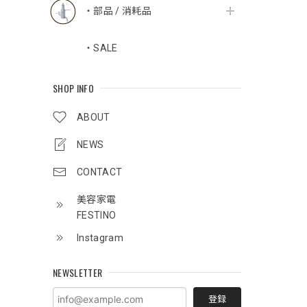
・部品 / 消耗品
・SALE
SHOP INFO
ABOUT
NEWS
CONTACT
美容家電
FESTINO
Instagram
NEWSLETTER
登録