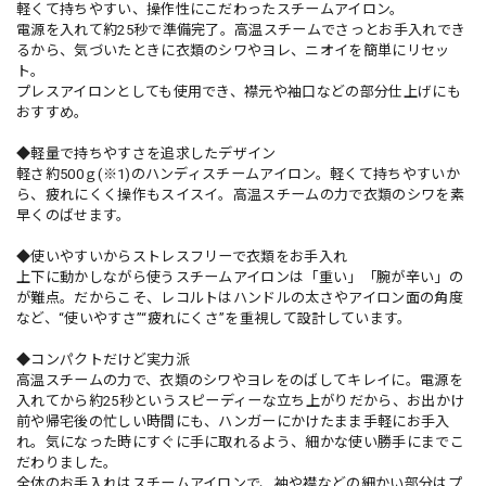
軽くて持ちやすい、操作性にこだわったスチームアイロン。
電源を入れて約25秒で準備完了。高温スチームでさっとお手入れでき
るから、気づいたときに衣類のシワやヨレ、ニオイを簡単にリセッ
ト。
プレスアイロンとしても使用でき、襟元や袖口などの部分仕上げにも
おすすめ。
◆軽量で持ちやすさを追求したデザイン
軽さ約500ｇ(※1)のハンディスチームアイロン。軽くて持ちやすいか
ら、疲れにくく操作もスイスイ。高温スチームの力で衣類のシワを素
早くのばせます。
◆使いやすいからストレスフリーで衣類をお手入れ
上下に動かしながら使うスチームアイロンは「重い」「腕が辛い」の
が難点。だからこそ、レコルトはハンドルの太さやアイロン面の角度
など、“使いやすさ”“疲れにくさ”を重視して設計しています。
◆コンパクトだけど実力派
高温スチームの力で、衣類のシワやヨレをのばしてキレイに。電源を
入れてから約25秒というスピーディーな立ち上がりだから、お出かけ
前や帰宅後の忙しい時間にも、ハンガーにかけたまま手軽にお手入
れ。気になった時にすぐに手に取れるよう、細かな使い勝手にまでこ
だわりました。
全体のお手入れはスチームアイロンで、袖や襟などの細かい部分はプ