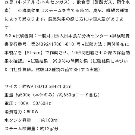
き臭（4-メチル-3-ヘキセンガス）、飲食臭（酢酸ガス、硫化水
素） ※脱臭効果はスチームを当てる時間、臭気、繊維の種類
によって異なります。脱臭効果の感じ方には個人差がありま
す。
※3 ●試験機関：一般財団法人日本食品分析センター ●試験報告
書発行番号：第24092417001-0101号 ●試験方法：菌付着布に
本製品を【Steam】で作動させ、10秒間密着させた際の除菌効
果を確認。 ●試験結果：99.9％の除菌効果（試験結果に基づい
た自社計算値。試験は2種類の菌で3回ずつ実施）
サイズ：約W9.1×D10.5×H21.0cm
重量 :約500g（本体のみ）/約650g(コード含む)
電圧：100V 50/60Hz
消費電力：800W
水タンク容量 ：約100ml
スチーム噴霧量：約12g/分