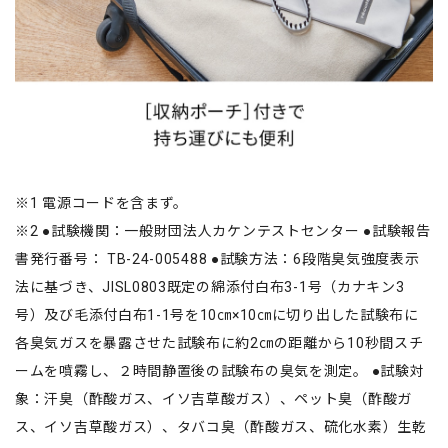
※1 電源コードを含まず。
※2 ●試験機関：一般財団法人カケンテストセンター ●試験報告
書発行番号： TB-24-005488 ●試験方法：6段階臭気強度表示
法に基づき、JISL0803既定の綿添付白布3-1号（カナキン3
号）及び毛添付白布1-1号を10㎝×10㎝に切り出した試験布に
各臭気ガスを暴露させた試験布に約2㎝の距離から10秒間スチ
ームを噴霧し、２時間静置後の試験布の臭気を測定。 ●試験対
象：汗臭（酢酸ガス、イソ吉草酸ガス）、ペット臭（酢酸ガ
ス、イソ吉草酸ガス）、タバコ臭（酢酸ガス、硫化水素）生乾