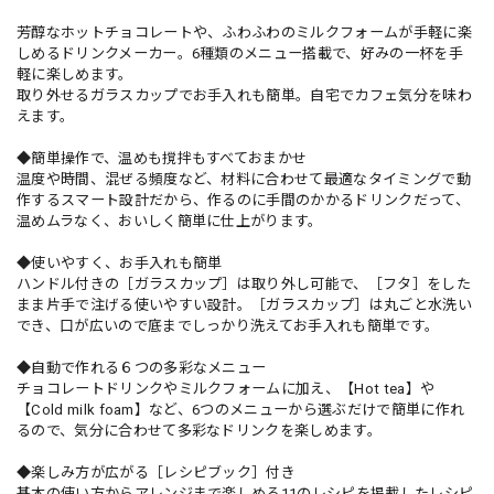
芳醇なホットチョコレートや、ふわふわのミルクフォームが手軽に楽
しめるドリンクメーカー。6種類のメニュー搭載で、好みの一杯を手
軽に楽しめます。
取り外せるガラスカップでお手入れも簡単。自宅でカフェ気分を味わ
えます。
◆簡単操作で、温めも撹拌もすべておまかせ
温度や時間、混ぜる頻度など、材料に合わせて最適なタイミングで動
作するスマート設計だから、作るのに手間のかかるドリンクだって、
温めムラなく、おいしく簡単に仕上がります。
◆使いやすく、お手入れも簡単
ハンドル付きの［ガラスカップ］は取り外し可能で、［フタ］をした
まま片手で注げる使いやすい設計。［ガラスカップ］は丸ごと水洗い
でき、口が広いので底までしっかり洗えてお手入れも簡単です。
◆自動で作れる６つの多彩なメニュー
チョコレートドリンクやミルクフォームに加え、【Hot tea】や
【Cold milk foam】など、6つのメニューから選ぶだけで簡単に作れ
るので、気分に合わせて多彩なドリンクを楽しめます。
◆楽しみ方が広がる［レシピブック］付き
基本の使い方からアレンジまで楽しめる11のレシピを掲載したレシピ