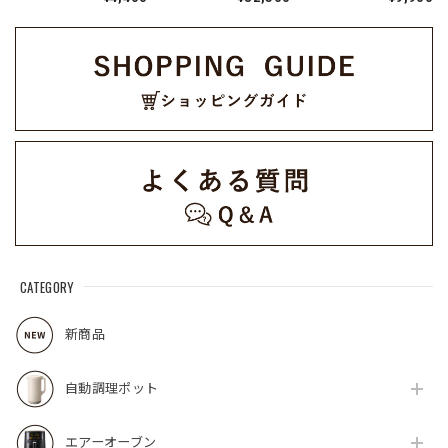
3(BK)
シン / ブラック REC-
RMT-3(W)
1(BK)
CATEGORY
新商品
自動調理ポット
エアーオーブン