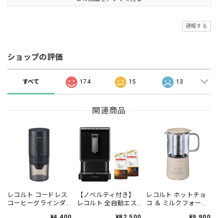
通報する
ショップの評価
すべて
174
15
13
関連商品
レコルト コードレス
【ノベルティ付き】
レコルト ホットチョ
コーヒーグラインダ
レコルト 全自動エス
コ ＆ ミルクフォーマ
ー ／ ブラック RCM-
プレッソコーヒーマ
ー / クリームホワイト
¥4,400
¥82,500
¥9,900