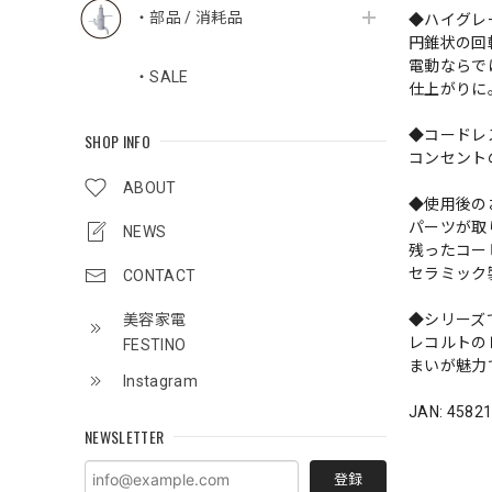
・部品 / 消耗品
◆ハイグレ
円錐状の回
電動ならで
・SALE
仕上がりに
◆コードレ
SHOP INFO
コンセント
ABOUT
◆使用後の
パーツが取
NEWS
残ったコー
セラミック
CONTACT
美容家電
◆シリーズ
レコルトの
FESTINO
まいが魅力
Instagram
JAN: 4582
NEWSLETTER
登録