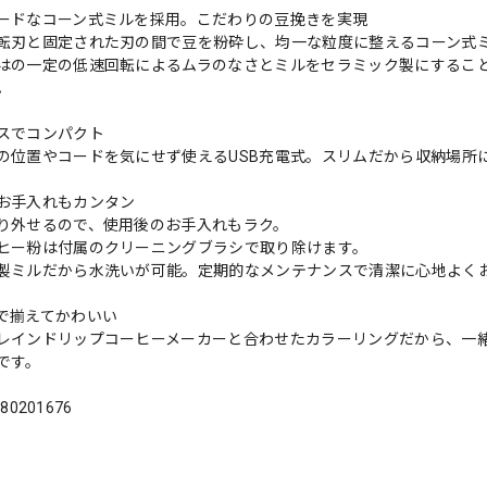
ードなコーン式ミルを採用。こだわりの豆挽きを実現
転刃と固定された刃の間で豆を粉砕し、均一な粒度に整えるコーン式
はの一定の低速回転によるムラのなさとミルをセラミック製にするこ
。
スでコンパクト
の位置やコードを気にせず使えるUSB充電式。スリムだから収納場所
お手入れもカンタン
り外せるので、使用後のお手入れもラク。
ヒー粉は付属のクリーニングブラシで取り除けます。
製ミルだから水洗いが可能。定期的なメンテナンスで清潔に心地よく
で揃えてかわいい
レインドリップコーヒーメーカーと合わせたカラーリングだから、一
です。
180201676