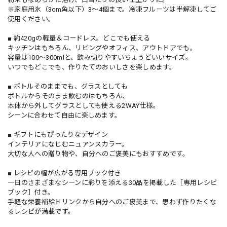
※家庭用氷（3cm角以下）3～4個まで。冷凍フルーツは半解凍してご
使用ください。
■ 約420gの軽量＆コードレス。どこでも使える
キッチンはもちろん、リビングやオフィス、アウトドアでも。
容量は100～300mlと、飲み切りやすいちょうどいいサイズ。
いつでもどこでも、作りたてのおいしさを楽しめます。
■ ボトルそのままでも、グラスとしても
ボトルからそのまま飲むのはもちろん、
本体から外してグラスとしても使える2WAY仕様。
シーンに合わせて自由に楽しめます。
■ ギフトにもぴったりなデザイン
インテリアになじむニュアンスカラー。
大切な人への贈り物や、自分へのご褒美にもおすすめです。
■ レシピの幅が広がる専用ブック付き
一日のさまざまなシーンに彩りを添える30品を掲載した［専用レシピ
ブック］付き。
手軽な栄養補給ドリンクから自分へのご褒美まで、思わず作りたくな
るレシピが満載です。