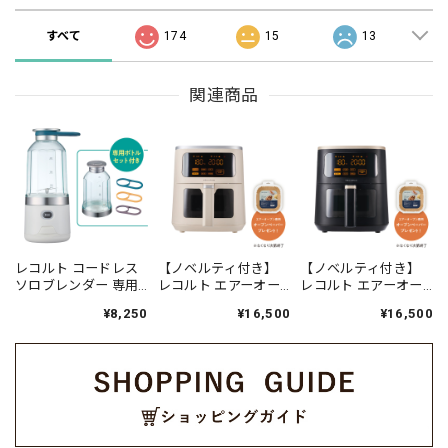
すべて
174
15
13
関連商品
レコルト コードレス
【ノベルティ付き】
【ノベルティ付き】
ソロブレンダー 専用
レコルト エアーオー
レコルト エアーオー
ボトル付きセット
ブン 4L / クリームホ
ブン 4L / ナチュラル
¥8,250
¥16,500
¥16,500
／ ナチュラルホワイ
ワイト RAO-4(CW)
ブラック RAO-4(BK)
ト RSB-6BTST(NW)