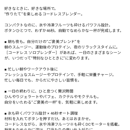
好きなときに、好きな場所で。
“作りたて”を楽しめるコードレスブレンダー。
コンパクトなのに、氷や冷凍フルーツも砕けるパワフル設計。
ボタンひとつで、わずか46秒。自動でなめらかな一杯が完成します。
■ 朝も夜も。自分だけの“ご褒美ブレンド”を
朝のスムージー、運動後のプロテイン、夜のリラックスタイムに。
［コードレス ソロブレンダー］があれば、一日のさまざまなシーン
が、いつだって“特別なひとときに”に変わります。
■ 忙しい朝やワークアウト後に
フレッシュなスムージーやプロテインで、手軽に栄養チャージ。
忙しい毎日でも、からだにやさしい習慣を。
■ 一日の終わりに、ひと息つく贅沢時間
ひんやりジェラートやパフェ、カクテルやモクテルも。
自分をいたわる“ご褒美の一杯”を、気軽に楽しめます。
■ 氷も砕くパワフル設計 × 46秒オート調理
材料を入れてボタンを押すだけ。あとはおまかせ。
コードレスながら、氷や冷凍フルーツ※も砕くDCモーターを搭載。
粉末もなめらかに溶け、口当たりの良い仕上がりに。