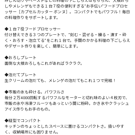
みじん切りやペーストなどの料理の下ごしらえはもちろん、大根おろ
しやメレンゲもできる１台７役の便利すぎる“お手伝い”フードプロセ
ッサー［カプセルカッター ボンヌ］。コンパクトでもパワフル！毎日
の料理作りをサポートします。
◆１台７役フードプロセッサー
付け替えできる３つのプレートで、“刻む・混ぜる・練る・潰す・砕
く・おろす・泡立てる”をこれ１台で。手間のかかる料理の下ごしらえ
やデザート作りを楽しく、簡単にします。
◆おろしプレート
面倒な大根おろしもこれがあればラクラク。
◆泡だてプレート
生クリームの泡だても、メレンゲの泡だてもこれ１つで完結！
◆市販の氷も砕ける。パワフルさ
毎分２万4000回転するパワフルなモーターと切れ味のよい４枚刃で、
市販の氷や冷凍フルーツもあっという間に粉砕。かき氷やクラッシュ
アイス作りもお手のもの。
◆縦型でコンパクト
キッチンのちょっとしたスペースに置けるコンパクトさ。扱いやす
く、収納場所にも困りません。