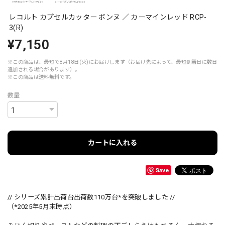
レコルト カプセルカッター ボンヌ ／ カーマインレッド RCP-
3(R)
¥7,150
※この商品は、最短で8月18日(火)にお届けします（お届け先によって、最短到着日に数日
追加される場合があります）。
※この商品は
送料無料
です。
数量
カートに入れる
Save
// シリーズ累計出荷台出荷数110万台*を突破しました //
（*2025年5月末時点）