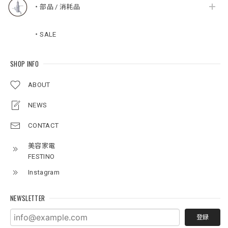
・部品 / 消耗品
・SALE
SHOP INFO
ABOUT
NEWS
CONTACT
美容家電
FESTINO
Instagram
NEWSLETTER
登録