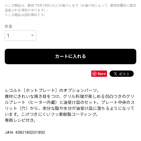
※この商品は、最短で8月18日(火)にお届けします（お届け先によって、最短到着日に数日
追加される場合があります）。
※この商品は
送料無料
です。
数量
カートに入れる
Save
レコルト［ホットプレート］のオプションパーツ。
食材にきれいな焼き目をつけ、グリル料理が楽しめる凹凸つきのグリ
ルプレート（ヒーター内蔵）と油受け皿のセット。プレート中央のス
リット（穴）から、余分な脂や水分が油受け皿に落ちるようになって
います。こげつきにくいフッ素樹脂コーティング。
専用レシピ付き。
JAN: 4582180201850