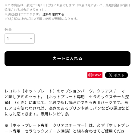
※この商品は、最短で8月18日(火)にお届けします（お届け先によって、最短到着日に数日
追加される場合があります）。
※別途送料がかかります。
送料を確認する
※¥3,980以上のご注文で国内送料が無料になります。
数量
カートに入れる
Save
レコルト［ホットプレート］のオプションパーツ。クリアスチーマー
と蒸しアミのセット。［ホットプレート専用 セラミックスチーム深
鍋］（別売）に重ねて、２段で蒸し調理ができる専用パーツです。蒸
しアミを使わなければ、高さのあるプリンや蒸しパンなどの調理など
にも対応できます。専用レシピ付き。
※［ホットプレート専用 クリアスチーマー］は、必ず［ホットプレ
ート専用 セラミックスチーム深鍋］と組み合わせてご使用くださ