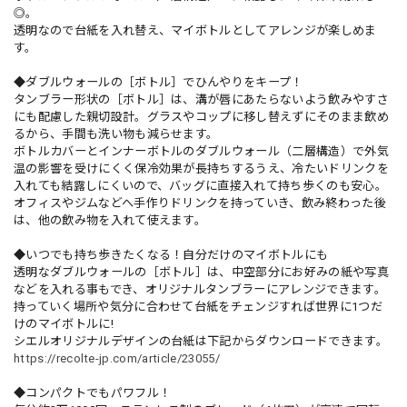
◎。
透明なので台紙を入れ替え、マイボトルとしてアレンジが楽しめま
す。
◆ダブルウォールの［ボトル］でひんやりをキープ！
タンブラー形状の［ボトル］は、溝が唇にあたらないよう飲みやすさ
にも配慮した親切設計。グラスやコップに移し替えずにそのまま飲め
るから、手間も洗い物も減らせます。
ボトルカバーとインナーボトルのダブルウォール（二層構造）で外気
温の影響を受けにくく保冷効果が長持ちするうえ、冷たいドリンクを
入れても結露しにくいので、バッグに直接入れて持ち歩くのも安心。
オフィスやジムなどへ手作りドリンクを持っていき、飲み終わった後
は、他の飲み物を入れて使えます。
◆いつでも持ち歩きたくなる！自分だけのマイボトルにも
透明なダブルウォールの［ボトル］は、中空部分にお好みの紙や写真
などを入れる事もでき、オリジナルタンブラーにアレンジできます。
持っていく場所や気分に合わせて台紙をチェンジすれば世界に1つだ
けのマイボトルに!
シエルオリジナルデザインの台紙は下記からダウンロードできます。
https://recolte-jp.com/article/23055/
◆コンパクトでもパワフル！