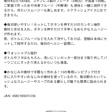
毎分約2万1000回、ステンレス製のブレード（4枚刃）が高速で回転。
ご家庭で作った氷や冷凍フルーツ（半解凍）も液体と一緒に撹拌でき
るから、冷たいスムージーも楽しめます。※クラッシュアイスにはで
きません。
◆毎日使いやすい！セットしてボタンを押すだけのカンタン操作
食材と水分を入れ、ボタンを押すだけで手早くなめらかなスムージー
が作れます。
夜、ボトルにフルーツなどを入れて冷やしておけば、翌朝は本体にセ
ットして撹拌するだけ。毎日のヘルシー習慣に。
◆ウォッシャブル設計
ボトルやフタはもちろん、洗いにくいカッター部分まで取り外してパ
ーツごとにすっきり洗えるからいつも清潔。
◆おなじみの食材で手間なく作れる！15の専用レシピブック付き
手に入りやすいおなじみの食材を使っているので、毎日飲みたいフレ
ッシュなスムージーやスープのある暮らしが誰でも簡単に始められま
す。
JAN: 4582180201256