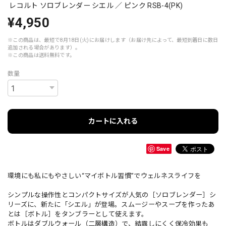
レコルト ソロブレンダー シエル ／ ピンク RSB-4(PK)
¥4,950
※この商品は、最短で8月18日(火)にお届けします（お届け先によって、最短到着日に数日
追加される場合があります）。
※この商品は
送料無料
です。
数量
カートに入れる
Save
環境にも私にもやさしい“マイボトル習慣”でウェルネスライフを
シンプルな操作性とコンパクトサイズが人気の［ソロブレンダー］シ
リーズに、新たに「シエル」が登場。スムージーやスープを作ったあ
とは［ボトル］をタンブラーとして使えます。
ボトルはダブルウォール（二層構造）で、結露しにくく保冷効果も