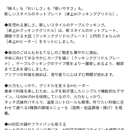
「映え」も「おいしさ」も「使いやすさ」も。
新しいスタイルのホットプレート［卓上IHクッキンググリドル］。
◆見惚れる美しさ。新しいスタイルのテーブルクッキング。
［卓上IHクッキンググリドル］は、新スタイルのホットプレート。
調理できる大皿［クッキンググリドルプレート］と円形フォルムの
［卓上IHヒーター］をセットにしました。
◆毎日のごはんもおもてなしのご馳走も華やかに演出。
中央に向けてゆるやかにカーブを描く［クッキンググリドルプレー
ト］。テーブルクッキングのライブ感をより一層楽しめるよう、細部
まで工夫を凝らしました。
アツアツの料理を囲めば、音や香りに心はずむ時間が訪れます。
◆火力もしっかり。グリドルを支えるIHヒーター
食卓で料理を楽しむため、ムダを削ぎ落したシンプルで機能的なデザ
イン。1200WのIHを採用しているので、火力もしっかり。
タッチ式操作パネルで、温度コントロールも簡単。作りたい料理に合
わせて選べる3種類の調理メニューも（加熱・低温調理・揚げ）を搭
載。
◆IH対応の鍋やフライパンも使える
セットのグリドルパン以外にも、IH対応の鍋やフライパンも使用でき