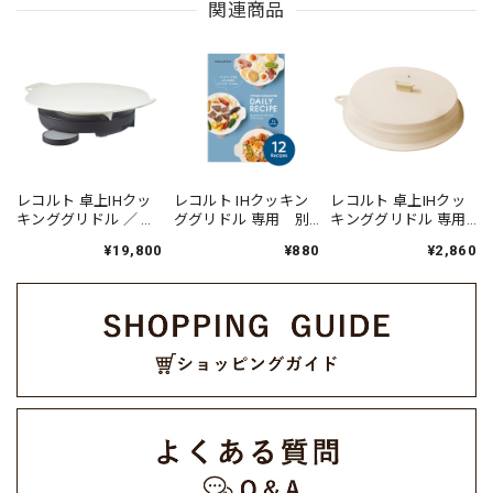
関連商品
レコルト 卓上IHクッ
レコルト IHクッキン
レコルト 卓上IHクッ
キンググリドル ／ グ
ググリドル 専用 別
キンググリドル 専用
レー RIH-1(GY)
売デイリーレシピ
フタ / RIH-1FT（対応
¥19,800
¥880
¥2,860
RIH-1RC1
型番:RIH-1）