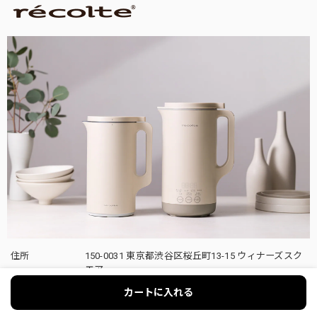
住所
150-0031 東京都渋谷区桜丘町13-15 ウィナーズスク
エア
TEL
03-6804-5538
カートに入れる
営業時間
10：00〜17：00(土日祝日除く）
E-mail
recolte-official-ec@winner-s.com