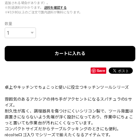
追加される場合があります）。
※別途送料がかかります。
送料を確認する
※¥3,980以上のご注文で国内送料が無料になります。
数量
カートに入れる
Save
卓上やキッチンでちょこっと使いに役立つキッチンツールシリーズ
雰囲気のあるアカシアの持ち手がアクセントになるスパチュラのSサ
イズ。
耐久性が高く、調理器具を傷つけにくいシリコン製で、ツール背面は
直置きにならないよう先端が浮く設計になっており、作業中にちょこ
っと置いても作業台が汚れにくくなっています。
コンパクトサイズだからテーブルクッキングのときにも便利。
récolteロゴ入りでシリーズで揃えたくなるアイテムです。