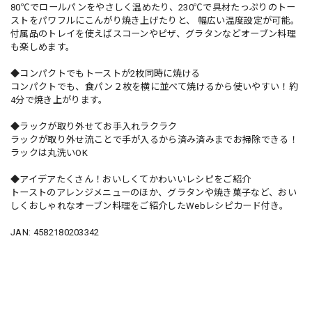
80℃でロールパンをやさしく温めたり、230℃で具材たっぷりのトー
ストをパワフルにこんがり焼き上げたりと、 幅広い温度設定が可能。
付属品のトレイを使えばスコーンやピザ、グラタンなどオーブン料理
も楽しめます。
◆コンパクトでもトーストが2枚同時に焼ける
コンパクトでも、食パン２枚を横に並べて焼けるから使いやすい！約
4分で焼き上がります。
◆ラックが取り外せてお手入れラクラク
ラックが取り外せ流ことで手が入るから済み済みまでお掃除できる！
ラックは丸洗いOK
◆アイデアたくさん！おいしくてかわいいレシピをご紹介
トーストのアレンジメニューのほか、グラタンや焼き菓子など、おい
しくおしゃれなオーブン料理をご紹介したWebレシピカード付き。
JAN: 4582180203342