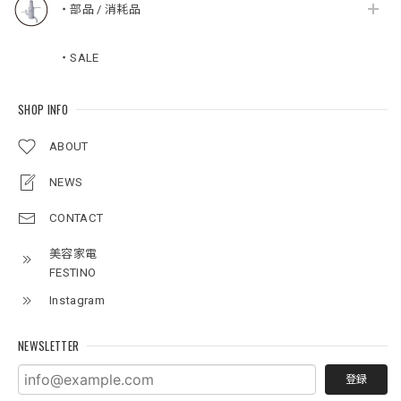
・部品 / 消耗品
・SALE
SHOP INFO
ABOUT
NEWS
CONTACT
美容家電
FESTINO
Instagram
NEWSLETTER
登録