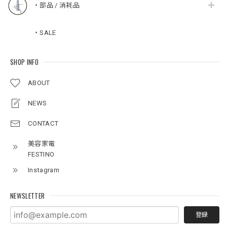
・部品 / 消耗品
・SALE
SHOP INFO
ABOUT
NEWS
CONTACT
美容家電
FESTINO
Instagram
NEWSLETTER
登録