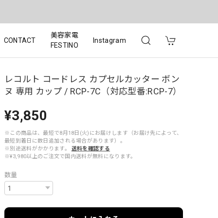
美容家電
CONTACT
Instagram
FESTINO
レコルト コードレス カプセルカッター ボン
ヌ 専用 カップ / RCP-7C（対応型番:RCP-7）
¥3,850
※この商品は、最短で8月18日(火)にお届けします（お届け先によって、
最短到着日に数日追加される場合があります）。
※別途送料がかかります。
送料を確認する
※¥3,980以上のご注文で国内送料が無料になります。
数量