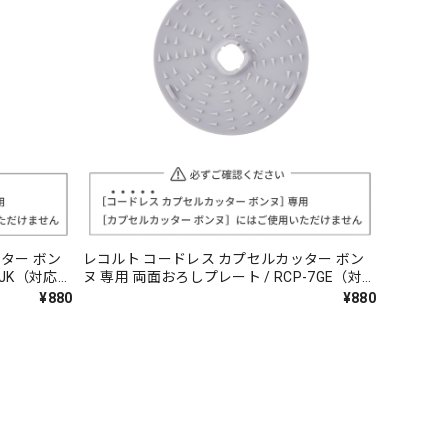
ター ボン
レコルト コードレス カプセルカッター ボン
7JK（対応型
ヌ 専用 両面おろしプレート / RCP-7GE（対
応型番:RCP-7）
¥880
¥880