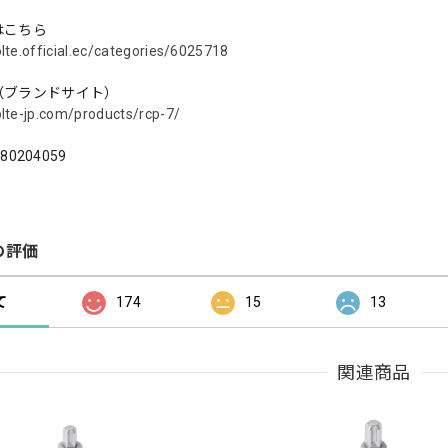
はこちら
olte.official.ec/categories/6025718
（ブランドサイト）
olte-jp.com/products/rcp-7/
180204059
の評価
て
174
15
13
関連商品