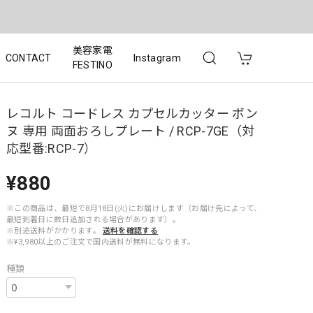
美容家電
CONTACT
Instagram
FESTINO
レコルト コードレス カプセルカッター ボン
ヌ 専用 両面おろしプレート / RCP-7GE（対
応型番:RCP-7）
¥880
※この商品は、最短で8月18日(火)にお届けします（お届け先によって、
最短到着日に数日追加される場合があります）。
※別途送料がかかります。
送料を確認する
※¥3,980以上のご注文で国内送料が無料になります。
種類