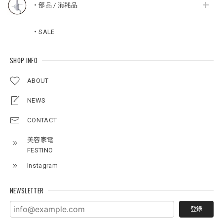
・部品 / 消耗品
・SALE
SHOP INFO
ABOUT
NEWS
CONTACT
美容家電
FESTINO
Instagram
NEWSLETTER
登録